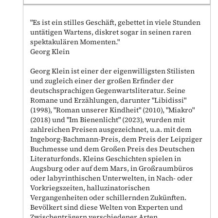
"Es ist ein stilles Geschäft, gebettet in viele Stunden
untätigen Wartens, diskret sogar in seinen raren
spektakulären Momenten."
Georg Klein
Georg Klein ist einer der eigenwilligsten Stilisten
und zugleich einer der großen Erfinder der
deutschsprachigen Gegenwartsliteratur. Seine
Romane und Erzählungen, darunter "Libidissi"
(1998), "Roman unserer Kindheit" (2010), "Miakro"
(2018) und "Im Bienenlicht" (2023), wurden mit
zahlreichen Preisen ausgezeichnet, u.a. mit dem
Ingeborg-Bachmann-Preis, dem Preis der Leipziger
Buchmesse und dem Großen Preis des Deutschen
Literaturfonds. Kleins Geschichten spielen in
Augsburg oder auf dem Mars, in Großraumbüros
oder labyrinthischen Unterwelten, in Nach- oder
Vorkriegszeiten, halluzinatorischen
Vergangenheiten oder schillernden Zukünften.
Bevölkert sind diese Welten von Experten und
Zwischenträgern verschiedener Arten,