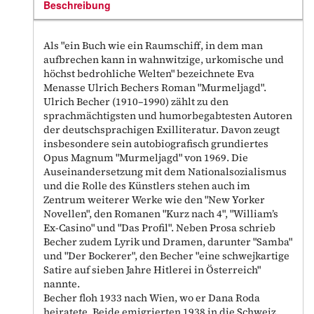
Beschreibung
Als "ein Buch wie ein Raumschiff, in dem man
aufbrechen kann in wahnwitzige, urkomische und
höchst bedrohliche Welten" bezeichnete Eva
Menasse Ulrich Bechers Roman "Murmeljagd".
Ulrich Becher (1910–1990) zählt zu den
sprachmächtigsten und humorbegabtesten Autoren
der deutschsprachigen Exilliteratur. Davon zeugt
insbesondere sein autobiografisch grundiertes
Opus Magnum "Murmeljagd" von 1969. Die
Auseinandersetzung mit dem Nationalsozialismus
und die Rolle des Künstlers stehen auch im
Zentrum weiterer Werke wie den "New Yorker
Novellen", den Romanen "Kurz nach 4", "William’s
Ex-Casino" und "Das Profil". Neben Prosa schrieb
Becher zudem Lyrik und Dramen, darunter "Samba"
und "Der Bockerer", den Becher "eine schwejkartige
Satire auf sieben Jahre Hitlerei in Österreich"
nannte.
Becher floh 1933 nach Wien, wo er Dana Roda
heiratete. Beide emigrierten 1938 in die Schweiz.