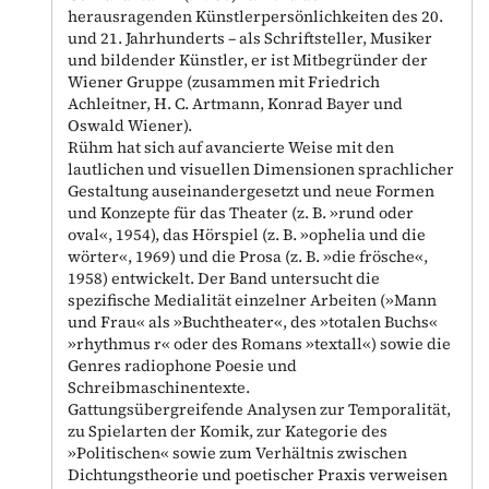
herausragenden Künstlerpersönlichkeiten des 20.
und 21. Jahrhunderts – als Schriftsteller, Musiker
und bildender Künstler, er ist Mitbegründer der
Wiener Gruppe (zusammen mit Friedrich
Achleitner, H. C. Artmann, Konrad Bayer und
Oswald Wiener).
Rühm hat sich auf avancierte Weise mit den
lautlichen und visuellen Dimensionen sprachlicher
Gestaltung auseinandergesetzt und neue Formen
und Konzepte für das Theater (z. B. »rund oder
oval«, 1954), das Hörspiel (z. B. »ophelia und die
wörter«, 1969) und die Prosa (z. B. »die frösche«,
1958) entwickelt. Der Band untersucht die
spezifische Medialität einzelner Arbeiten (»Mann
und Frau« als »Buchtheater«, des »totalen Buchs«
»rhythmus r« oder des Romans »textall«) sowie die
Genres radiophone Poesie und
Schreibmaschinentexte.
Gattungsübergreifende Analysen zur Temporalität,
zu Spielarten der Komik, zur Kategorie des
»Politischen« sowie zum Verhältnis zwischen
Dichtungstheorie und poetischer Praxis verweisen