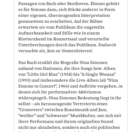
Passagen von Bach oder Beethoven. Ebenso gehört
es für Simone dazu, sich Stücke anderer in Form
einer eigenen, überzeugenden Interpretation
genauestens zu erarbeiten. Auf der Bühne
erwartete sie vom Publikum die ungeteilte
Aufmerksamkeit und Stille wie in einem
Klavierabend im Konzertsaal und verurteilte
Unterbrechungen durch das Publikum. Dadurch
versuchte sie, Jazz zu 'domestizieren'.
Das Buch erzählt die Biografie Nina Simones
anhand von Stationen, die ihre Songs bzw. Alben
von "Little Girl Blue" (1958) bis "A Single Woman"
(1993) und insbesondere die Live-Alben (ab "Nina
Simone in Concert", 1964) und Auftritte vorgeben, in
denen sich ihr performativer Aktivismus
widerspiegelt. Nina Simones Bedeutung liegt in ihr
selbst – als herausragende Vertreterin eines
"Crossovers" zwischen Kunstmusik und Jazz,
"weißer" und "schwarzer" Musikkultur, um sich mit
ihrer Performanz und ihrem originellen Sound
nicht nur abzuheben, sondern auch ein politisches