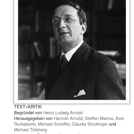
TEXT+KRITIK
Begründet von
Heinz Ludwig Arnold
Herausgegeben von
Hannah Arnold
,
Steffen Martus
,
Axel
Ruckaberle
,
Michael Scheffel
,
Claudia Stockinger
und
Michael Töteberg