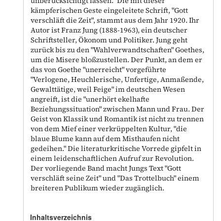
unberücksichtigt lassen." Die mit dieser
kämpferischen Geste eingeleitete Schrift, "Gott
verschläft die Zeit", stammt aus dem Jahr 1920. Ihr
Autor ist Franz Jung (1888-1963), ein deutscher
Schriftsteller, Ökonom und Politiker. Jung geht
zurück bis zu den "Wahlverwandtschaften" Goethes,
um die Misere bloßzustellen. Der Punkt, an dem er
das von Goethe "unerreicht" vorgeführte
"Verlogene, Heuchlerische, Unfertige, Anmaßende,
Gewalttätige, weil Feige" im deutschen Wesen
angreift, ist die "unerhört ekelhafte
Beziehungssituation" zwischen Mann und Frau. Der
Geist von Klassik und Romantik ist nicht zu trennen
von dem Mief einer verkrüppelten Kultur, "die
blaue Blume kann auf dem Misthaufen nicht
gedeihen." Die literaturkritische Vorrede gipfelt in
einem leidenschaftlichen Aufruf zur Revolution.
Der vorliegende Band macht Jungs Text "Gott
verschläft seine Zeit" und "Das Trottelbuch" einem
breiteren Publikum wieder zugänglich.
Inhaltsverzeichnis