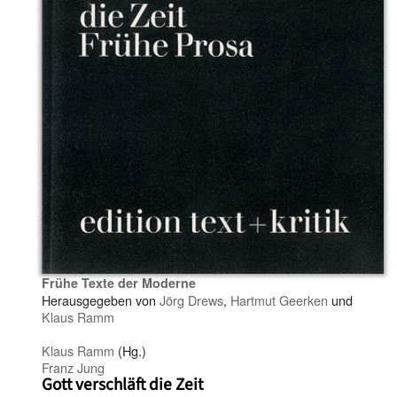
Frühe Texte der Moderne
Herausgegeben von
Jörg Drews
,
Hartmut Geerken
und
Klaus Ramm
Klaus Ramm
(Hg.)
Franz Jung
Gott verschläft die Zeit