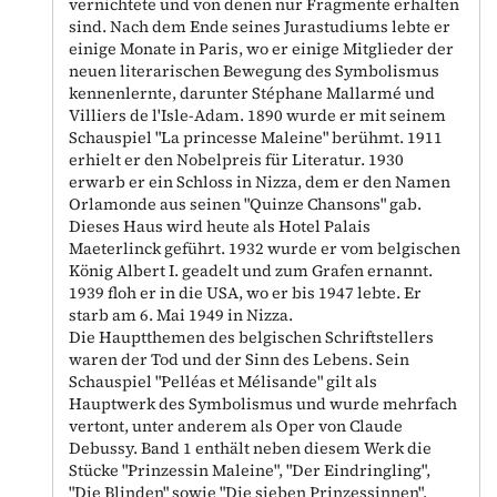
vernichtete und von denen nur Fragmente erhalten
sind. Nach dem Ende seines Jurastudiums lebte er
einige Monate in Paris, wo er einige Mitglieder der
neuen literarischen Bewegung des Symbolismus
kennenlernte, darunter Stéphane Mallarmé und
Villiers de l'Isle-Adam. 1890 wurde er mit seinem
Schauspiel "La princesse Maleine" berühmt. 1911
erhielt er den Nobelpreis für Literatur. 1930
erwarb er ein Schloss in Nizza, dem er den Namen
Orlamonde aus seinen "Quinze Chansons" gab.
Dieses Haus wird heute als Hotel Palais
Maeterlinck geführt. 1932 wurde er vom belgischen
König Albert I. geadelt und zum Grafen ernannt.
1939 floh er in die USA, wo er bis 1947 lebte. Er
starb am 6. Mai 1949 in Nizza.
Die Hauptthemen des belgischen Schriftstellers
waren der Tod und der Sinn des Lebens. Sein
Schauspiel "Pelléas et Mélisande" gilt als
Hauptwerk des Symbolismus und wurde mehrfach
vertont, unter anderem als Oper von Claude
Debussy. Band 1 enthält neben diesem Werk die
Stücke "Prinzessin Maleine", "Der Eindringling",
"Die Blinden" sowie "Die sieben Prinzessinnen".