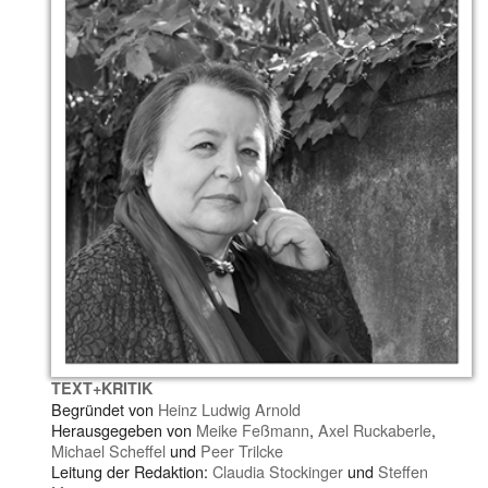
TEXT+KRITIK
Begründet von
Heinz Ludwig Arnold
Herausgegeben von
Meike Feßmann
,
Axel Ruckaberle
,
Michael Scheffel
und
Peer Trilcke
Leitung der Redaktion:
Claudia Stockinger
und
Steffen