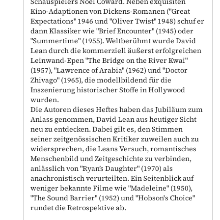
Schauspielers Noël Coward. Neben exquisiten
Kino-Adaptionen von Dickens-Romanen ("Great
Expectations" 1946 und "Oliver Twist" 1948) schuf er
dann Klassiker wie "Brief Encounter" (1945) oder
"Summertime" (1955). Weltberühmt wurde David
Lean durch die kommerziell äußerst erfolgreichen
Leinwand-Epen "The Bridge on the River Kwai"
(1957), "Lawrence of Arabia" (1962) und "Doctor
Zhivago" (1965), die modellbildend für die
Inszenierung historischer Stoffe in Hollywood
wurden.
Die Autoren dieses Heftes haben das Jubiläum zum
Anlass genommen, David Lean aus heutiger Sicht
neu zu entdecken. Dabei gilt es, den Stimmen
seiner zeitgenössischen Kritiker zuweilen auch zu
widersprechen, die Leans Versuch, romantisches
Menschenbild und Zeitgeschichte zu verbinden,
anlässlich von "Ryan’s Daughter" (1970) als
anachronistisch verurteilten. Ein Seitenblick auf
weniger bekannte Filme wie "Madeleine" (1950),
"The Sound Barrier" (1952) und "Hobson's Choice"
rundet die Retrospektive ab.