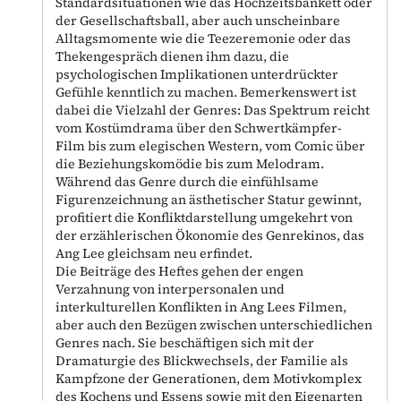
Standardsituationen wie das Hochzeitsbankett oder
der Gesellschaftsball, aber auch unscheinbare
Alltagsmomente wie die Teezeremonie oder das
Thekengespräch dienen ihm dazu, die
psychologischen Implikationen unterdrückter
Gefühle kenntlich zu machen. Bemerkenswert ist
dabei die Vielzahl der Genres: Das Spektrum reicht
vom Kostümdrama über den Schwertkämpfer-
Film bis zum elegischen Western, vom Comic über
die Beziehungskomödie bis zum Melodram.
Während das Genre durch die einfühlsame
Figurenzeichnung an ästhetischer Statur gewinnt,
profitiert die Konfliktdarstellung umgekehrt von
der erzählerischen Ökonomie des Genrekinos, das
Ang Lee gleichsam neu erfindet.
Die Beiträge des Heftes gehen der engen
Verzahnung von interpersonalen und
interkulturellen Konflikten in Ang Lees Filmen,
aber auch den Bezügen zwischen unterschiedlichen
Genres nach. Sie beschäftigen sich mit der
Dramaturgie des Blickwechsels, der Familie als
Kampfzone der Generationen, dem Motivkomplex
des Kochens und Essens sowie mit den Eigenarten