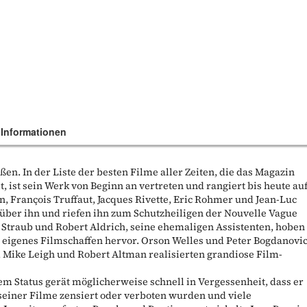
 Informationen
ßen. In der Liste der besten Filme aller Zeiten, die das Magazin
lt, ist sein Werk von Beginn an vertreten und rangiert bis heute au
n, François Truffaut, Jacques Rivette, Eric Rohmer und Jean-Luc
über ihn und riefen ihn zum Schutzheiligen der Nouvelle Vague
e Straub und Robert Aldrich, seine ehemaligen Assistenten, hoben
 eigenes Filmschaffen hervor. Orson Welles und Peter Bogdanovi
, Mike Leigh und Robert Altman realisierten grandiose Film-
em Status gerät möglicherweise schnell in Vergessenheit, dass er
 seiner Filme zensiert oder verboten wurden und viele