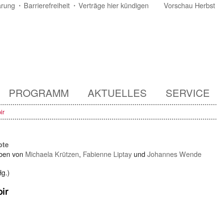
ärung
Barrierefreiheit
Verträge hier kündigen
Vorschau Herbst
PROGRAMM
AKTUELLES
SERVICE
ir
pte
ben von
Michaela Krützen
,
Fabienne Liptay
und
Johannes Wende
g.)
ir