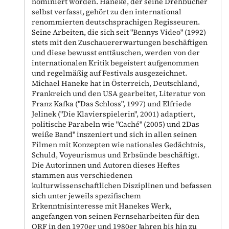
nominiert worden. Haneke, der seine Drehbücher
selbst verfasst, gehört zu den international
renommierten deutschsprachigen Regisseuren.
Seine Arbeiten, die sich seit "Bennys Video" (1992)
stets mit den Zuschauererwartungen beschäftigen
und diese bewusst enttäuschen, werden von der
internationalen Kritik begeistert aufgenommen
und regelmäßig auf Festivals ausgezeichnet.
Michael Haneke hat in Österreich, Deutschland,
Frankreich und den USA gearbeitet, Literatur von
Franz Kafka ("Das Schloss", 1997) und Elfriede
Jelinek ("Die Klavierspielerin", 2001) adaptiert,
politische Parabeln wie "Caché" (2005) und 2Das
weiße Band" inszeniert und sich in allen seinen
Filmen mit Konzepten wie nationales Gedächtnis,
Schuld, Voyeurismus und Erbsünde beschäftigt.
Die Autorinnen und Autoren dieses Heftes
stammen aus verschiedenen
kulturwissenschaftlichen Disziplinen und befassen
sich unter jeweils spezifischem
Erkenntnisinteresse mit Hanekes Werk,
angefangen von seinen Fernseharbeiten für den
ORF in den 1970er und 1980er Jahren bis hin zu