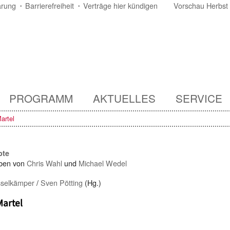
ärung
Barrierefreiheit
Verträge hier kündigen
Vorschau Herbst
PROGRAMM
AKTUELLES
SERVICE
artel
pte
ben von
Chris Wahl
und
Michael Wedel
selkämper
/
Sven Pötting
(Hg.)
Martel