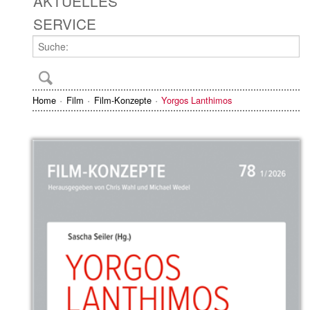
AKTUELLES
SERVICE
Home
Film
Film-Konzepte
Yorgos Lanthimos