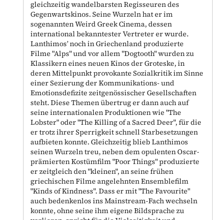
gleichzeitig wandelbarsten Regisseuren des
Gegenwartskinos. Seine Wurzeln hat er im
sogenannten Weird Greek Cinema, dessen
international bekanntester Vertreter er wurde.
Lanthimos’ noch in Griechenland produzierte
Filme "Alps" und vor allem "Dogtooth" wurden zu
Klassikern eines neuen Kinos der Groteske, in
deren Mittelpunkt provokante Sozialkritik im Sinne
einer Sezierung der Kommunikations- und
Emotionsdefizite zeitgenössischer Gesellschaften
steht. Diese Themen übertrug er dann auch auf
seine internationalen Produktionen wie "The
Lobster" oder "The Killing of a Sacred Deer", für die
er trotz ihrer Sperrigkeit schnell Starbesetzungen
aufbieten konnte. Gleichzeitig blieb Lanthimos
seinen Wurzeln treu, neben dem opulenten Oscar-
prämierten Kostümfilm "Poor Things" produzierte
er zeitgleich den "kleinen", an seine frühen
griechischen Filme angelehnten Ensemblefilm
"Kinds of Kindness". Dass er mit "The Favourite"
auch bedenkenlos ins Mainstream-Fach wechseln
konnte, ohne seine ihm eigene Bildsprache zu