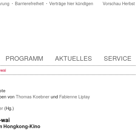
ärung
Barrierefreiheit
Verträge hier kündigen
Vorschau Herbst
PROGRAMM
AKTUELLES
SERVICE
-wai
pte
ben von
Thomas Koebner
und
Fabienne Liptay
er
(Hg.)
-wai
im Hongkong-Kino