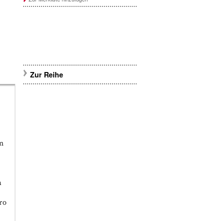
Zur Reihe
en
m
ro