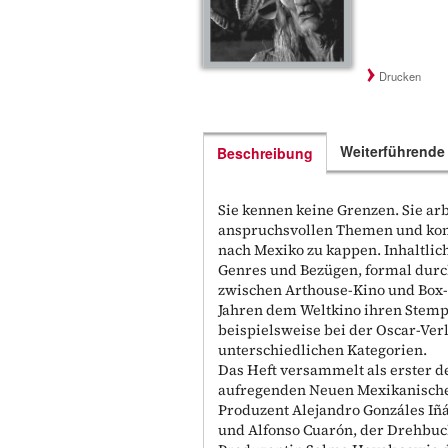
Drucken
Weiterführende
Beschreibung
Sie kennen keine Grenzen. Sie ar
anspruchsvollen Themen und kom
nach Mexiko zu kappen. Inhaltlic
Genres und Bezügen, formal dur
zwischen Arthouse-Kino und Box-O
Jahren dem Weltkino ihren Stempe
beispielsweise bei der Oscar-Ver
unterschiedlichen Kategorien.
Das Heft versammelt als erster 
aufregenden Neuen Mexikanischen
Produzent Alejandro Gonzáles Iñá
und Alfonso Cuarón, der Drehbuc