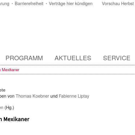
ärung
Barrierefreiheit
Verträge hier kündigen
Vorschau Herbst
PROGRAMM
AKTUELLES
SERVICE
n Mexikaner
pte
ben von
Thomas Koebner
und
Fabienne Liptay
en
(Hg.)
n Mexikaner