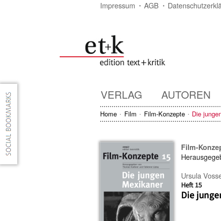
Impressum
AGB
Datenschutzerkl
VERLAG
AUTOREN
Home
Film
Film-Konzepte
Die junge
Film-Konze
Herausgege
Ursula Voss
Heft 15
Die junge