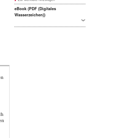
eBook (PDF (Digitales
Wasserzeichen))
en
ch
en