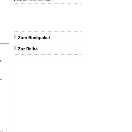
Zum Buchpaket
Zur Reihe
in
s.
nd