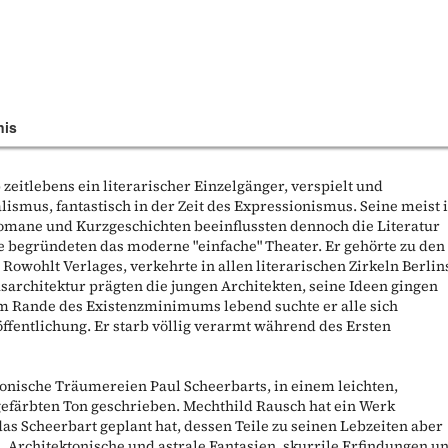
nis
 zeitlebens ein literarischer Einzelgänger, verspielt und
lismus, fantastisch in der Zeit des Expressionismus. Seine meist 
omane und Kurzgeschichten beeinflussten dennoch die Literatur
e begründeten das moderne "einfache" Theater. Er gehörte zu den
owohlt Verlages, verkehrte in allen literarischen Zirkeln Berlin
asarchitektur prägten die jungen Architekten, seine Ideen gingen
am Rande des Existenzminimums lebend suchte er alle sich
ffentlichung. Er starb völlig verarmt während des Ersten
ylonische Träumereien Paul Scheerbarts, in einem leichten,
efärbten Ton geschrieben. Mechthild Rausch hat ein Werk
as Scheerbart geplant hat, dessen Teile zu seinen Lebzeiten aber
. Architektonische und astrale Fantasien, skurrile Erfindungen u