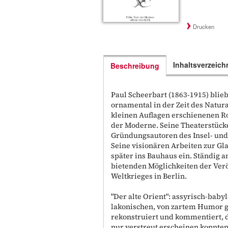
Drucken
Inhaltsverzeich
Beschreibung
Paul Scheerbart (1863-1915) blieb
ornamental in der Zeit des Natura
kleinen Auflagen erschienenen R
der Moderne. Seine Theaterstück
Gründungsautoren des Insel- und R
Seine visionären Arbeiten zur Gl
später ins Bauhaus ein. Ständig 
bietenden Möglichkeiten der Verö
Weltkrieges in Berlin.
"Der alte Orient": assyrisch-bab
lakonischen, von zartem Humor g
rekonstruiert und kommentiert, d
nur verstreut erscheinen konnten