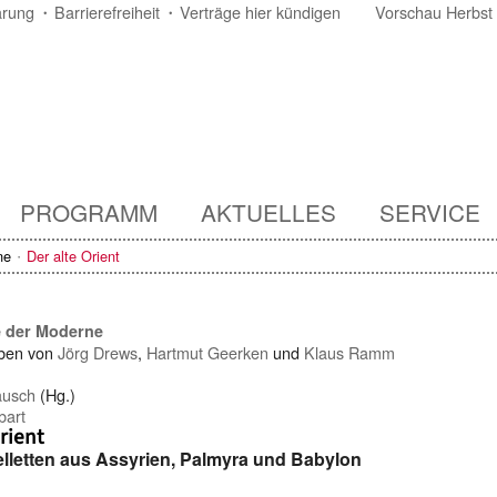
ärung
Barrierefreiheit
Verträge hier kündigen
Vorschau Herbst
PROGRAMM
AKTUELLES
SERVICE
ne
Der alte Orient
e der Moderne
ben von
Jörg Drews
,
Hartmut Geerken
und
Klaus Ramm
ausch
(Hg.)
bart
rient
lletten aus Assyrien, Palmyra und Babylon