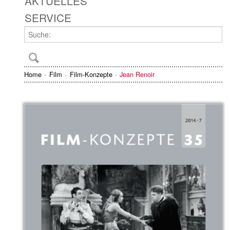
AKTUELLES
SERVICE
Home
Film
Film-Konzepte
Jean Renoir