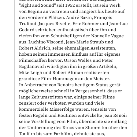
"Sight and Sound" seit 1952 erstellt, ist sein Werk
von Beginn an vertreten und rangiert bis heute auf
den vorderen Plätzen. André Bazin, François
Truffaut, Jacques Rivette, Eric Rohmer und Jean-Luc
Godard schrieben enthusiastisch über ihn und
riefen ihn zum Schutzheiligen der Nouvelle Vague
aus. Luchino Visconti, Jean-Marie Straub und
Robert Aldrich, seine ehemaligen Assistenten,
hoben seinen immensen Einfluss auf ihr eigenes
Filmschaffen hervor. Orson Welles und Peter
Bogdanovich würdigten ihn in großen Artikeln,
Mike Leigh und Robert Altman realisierten
grandiose Film-Hommagen an den Meister.
In Anbetracht von Renoirs heutigem Status gerät
möglicherweise schnell in Vergessenheit, dass er
lange Zeit umstritten war, einige seiner Filme
zensiert oder verboten wurden und viele
kommerzielle Misserfolge waren. Jenseits von
festen Regeln und Routinen entwickelte Jean Renoir
seine Vorstellung vom Film, überdachte sie entlang
der Umformung des Kinos vom Stumm lm über den
Tonfilm bis zum Farbfilm, dehnte sie aus,