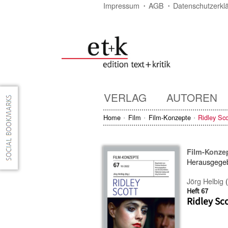
Impressum
AGB
Datenschutzerkl
VERLAG
AUTOREN
Home
Film
Film-Konzepte
Ridley Sco
Film-Konze
Herausgege
Jörg Helbig
(
Heft 67
Ridley Sco