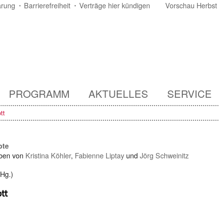
ärung
Barrierefreiheit
Verträge hier kündigen
Vorschau Herbst
PROGRAMM
AKTUELLES
SERVICE
tt
pte
ben von
Kristina Köhler
,
Fabienne Liptay
und
Jörg Schweinitz
Hg.)
tt