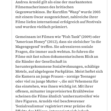
Andrea Arnold gilt als eine der markantesten
Filmemacherinnen des britischen
Gegenwartskinos. Ihr Kurzfilm "Wasp" wurde 2005
mit einem Oscar ausgezeichnet, zahlreiche ihrer
Filme liefen international erfolgreich auf Festivals
und wurden vielfach prämiert.
Gemeinsam ist Filmen wie "Fish Tank" (2009) oder
"American Honey" (2012), dass sie zielsicher 'in die
Magengegend' treffen. Sie adressieren soziale
Fragen, die immer auch wehtun. So fuhren die
Filme mit fast schon dokumentarischem Blick an
die Ränder der Gesellschaft in
heruntergekommene Sozialwohnungen, schäbige
Motels, auf abgelegene Parkplätze. Meist heftet sich
die Kamera an junge Frauen – zornige Teenager
oder viel zu junge Mutter –, die mit Vehemenz für
das einstehen, was ihnen wichtig ist. Mit ihrer
offenen, mitunter improvisierten Erzählweise
scheinen die Filme ähnlich 'umherzustreifen' wie
ihre Figuren. Arnolds viel beschworener
'Sozialrealismus' registriert zwar präzise die