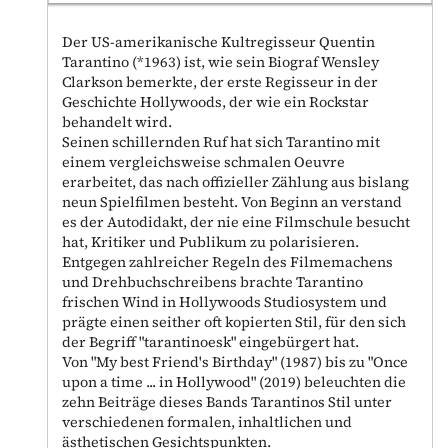
Der US-amerikanische Kultregisseur Quentin
Tarantino (*1963) ist, wie sein Biograf Wensley
Clarkson bemerkte, der erste Regisseur in der
Geschichte Hollywoods, der wie ein Rockstar
behandelt wird.
Seinen schillernden Ruf hat sich Tarantino mit
einem vergleichsweise schmalen Oeuvre
erarbeitet, das nach offizieller Zählung aus bislang
neun Spielfilmen besteht. Von Beginn an verstand
es der Autodidakt, der nie eine Filmschule besucht
hat, Kritiker und Publikum zu polarisieren.
Entgegen zahlreicher Regeln des Filmemachens
und Drehbuchschreibens brachte Tarantino
frischen Wind in Hollywoods Studiosystem und
prägte einen seither oft kopierten Stil, für den sich
der Begriff "tarantinoesk" eingebürgert hat.
Von "My best Friend's Birthday" (1987) bis zu "Once
upon a time ... in Hollywood" (2019) beleuchten die
zehn Beiträge dieses Bands Tarantinos Stil unter
verschiedenen formalen, inhaltlichen und
ästhetischen Gesichtspunkten.