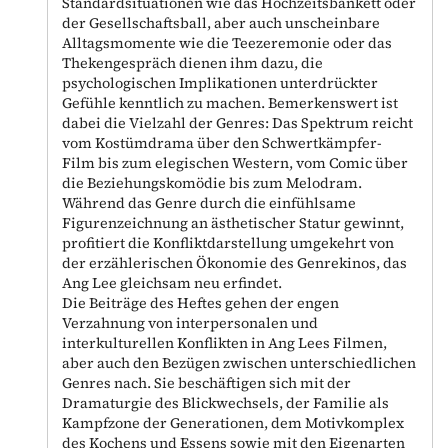
Standardsituationen wie das Hochzeitsbankett oder
der Gesellschaftsball, aber auch unscheinbare
Alltagsmomente wie die Teezeremonie oder das
Thekengespräch dienen ihm dazu, die
psychologischen Implikationen unterdrückter
Gefühle kenntlich zu machen. Bemerkenswert ist
dabei die Vielzahl der Genres: Das Spektrum reicht
vom Kostümdrama über den Schwertkämpfer-
Film bis zum elegischen Western, vom Comic über
die Beziehungskomödie bis zum Melodram.
Während das Genre durch die einfühlsame
Figurenzeichnung an ästhetischer Statur gewinnt,
profitiert die Konfliktdarstellung umgekehrt von
der erzählerischen Ökonomie des Genrekinos, das
Ang Lee gleichsam neu erfindet.
Die Beiträge des Heftes gehen der engen
Verzahnung von interpersonalen und
interkulturellen Konflikten in Ang Lees Filmen,
aber auch den Bezügen zwischen unterschiedlichen
Genres nach. Sie beschäftigen sich mit der
Dramaturgie des Blickwechsels, der Familie als
Kampfzone der Generationen, dem Motivkomplex
des Kochens und Essens sowie mit den Eigenarten