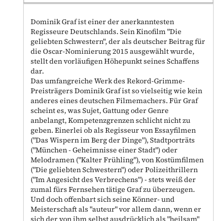
Dominik Graf ist einer der anerkanntesten
Regisseure Deutschlands. Sein Kinofilm "Die
geliebten Schwestern", der als deutscher Beitrag für
die Oscar-Nominierung 2015 ausgewählt wurde,
stellt den vorläufigen Höhepunkt seines Schaffens
dar.
Das umfangreiche Werk des Rekord-Grimme-
Preisträgers Dominik Graf ist so vielseitig wie kein
anderes eines deutschen Filmemachers. Für Graf
scheint es, was Sujet, Gattung oder Genre
anbelangt, Kompetenzgrenzen schlicht nicht zu
geben. Einerlei ob als Regisseur von Essayfilmen
("Das Wispern im Berg der Dinge"), Stadtporträts
("München - Geheimnisse einer Stadt") oder
Melodramen ("Kalter Frühling"), von Kostümfilmen
("Die geliebten Schwestern") oder Polizeithrillern
("Im Angesicht des Verbrechens") - stets weiß der
zumal fürs Fernsehen tätige Graf zu überzeugen.
Und doch offenbart sich seine Könner- und
Meisterschaft als "auteur" vor allem dann, wenn er
sich der von ihm selbst ausdrücklich als "heilsam"