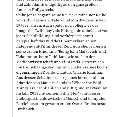
und zählt damit endgültig zu den ganz großen
Autoren Hollywoods.
Spike Jonze begann seine Karriere mit einer Reihe
von stilprägenden Skater- und Musikvideos in den
1990er Jahren. Auch später noch pflegte er das
Image des "wild boy", als Naturgenie unbelastet von
jeder Schulbildung, und verkörperte damit
beispielhaft das Bild des US-amerikanischen
Independent-Films dieser Zeit. Aufsehen erregten
seine ersten Kinofilme "Being John Malkovich" und
"Adaptation" beim Publikum wie auch in der
Medienwissenschaft und Filmkritik. Letztere sah
ihn freilich lange Zeit nur im Schatten seines höchst
eigensinnigen Drehbuchautors Charlie Kaufman.
Aus dessen Schatten trat er jedoch bereits mit der
Adaption von Maurice Sendaks "Where the Wild
Things Are"; schließlich endgültig und spektakulär
im Jahr 2013 mit seinem Film "Her" - mit dieser
Liebesgeschichte zwischen Mensch und Computer-
Betriebssystem gewann er den Oscar für das beste
Drehbuch.