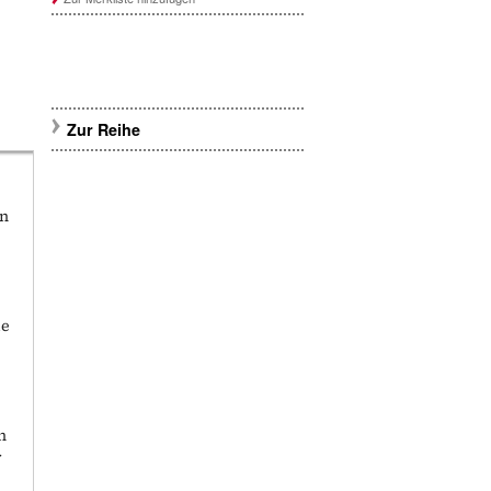
Zur Reihe
en
ie
h
r