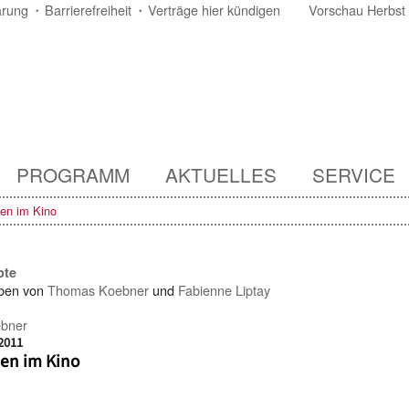
ärung
Barrierefreiheit
Verträge hier kündigen
Vorschau Herbst
PROGRAMM
AKTUELLES
SERVICE
en im Kino
pte
ben von
Thomas Koebner
und
Fabienne Liptay
bner
2011
en im Kino