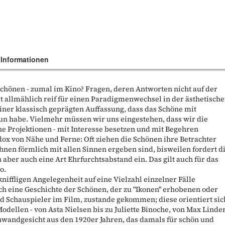
 Informationen
 Schönen - zumal im Kino? Fragen, deren Antworten nicht auf der
it allmählich reif für einen Paradigmenwechsel in der ästhetisch
iner klassisch geprägten Auffassung, dass das Schöne mit
un habe. Vielmehr müssen wir uns eingestehen, dass wir die
e Projektionen - mit Interesse besetzen und mit Begehren
adox von Nähe und Ferne: Oft ziehen die Schönen ihre Betrachter
hnen förmlich mit allen Sinnen ergeben sind, bisweilen fordert d
 aber auch eine Art Ehrfurchtsabstand ein. Das gilt auch für das
o.
 kniffligen Angelegenheit auf eine Vielzahl einzelner Fälle
uch eine Geschichte der Schönen, der zu "Ikonen" erhobenen oder
nd Schauspieler im Film, zustande gekommen; diese orientiert sic
ellen - von Asta Nielsen bis zu Juliette Binoche, von Max Linde
nwandgesicht aus den 1920er Jahren, das damals für schön und