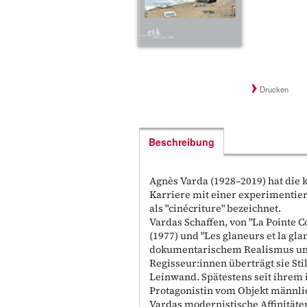
Drucken
Beschreibung
Agnès Varda (1928–2019) hat die 
Karriere mit einer experimentier
als "cinécriture" bezeichnet.
Vardas Schaffen, von "La Pointe Co
(1977) und "Les glaneurs et la gla
dokumentarischem Realismus und 
Regisseur:innen überträgt sie Sti
Leinwand. Spätestens seit ihrem i
Protagonistin vom Objekt männlic
Vardas modernistische Affinitäte