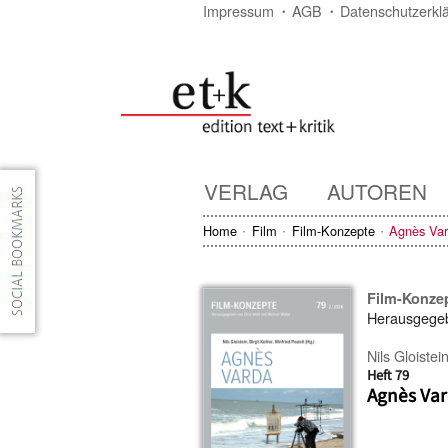
Impressum
AGB
Datenschutzerkl
VERLAG
AUTOREN
Home
Film
Film-Konzepte
Agnès Va
Film-Konze
Herausgege
Nils Gloistei
Heft 79
Agnès Va