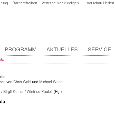
ärung
Barrierefreiheit
Verträge hier kündigen
Vorschau Herbst
PROGRAMM
AKTUELLES
SERVICE
rda
pte
ben von
Chris Wahl
und
Michael Wedel
n
/
Birgit Kohler
/
Winfried Pauleit
(Hg.)
rda