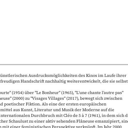
künstlerischen Ausdrucksmöglichkeiten des Kinos im Laufe ihrer
freudigen Handschrift nachhaltig weiterentwickelt, die sie selbst
urte" (1954) über "Le Bonheur" (1965), "L’une chante l’autre pas"
neuse" (2000) zu "Visages Villages" (2017), bewegt sich zwischen
poetischer Fiktion. Als eine der ersten europäischen
lmittel aus Kunst, Literatur und Musik der Moderne auf die
nternationalen Durchbruch mit Cléo de 5 à 7 (1961), in dem sich d
her Schaulust zu einer aktiv sehenden Flâneuse emanzipiert, si
n mit einer feministischen Perspektive verknüpft. Im Jahr 2000