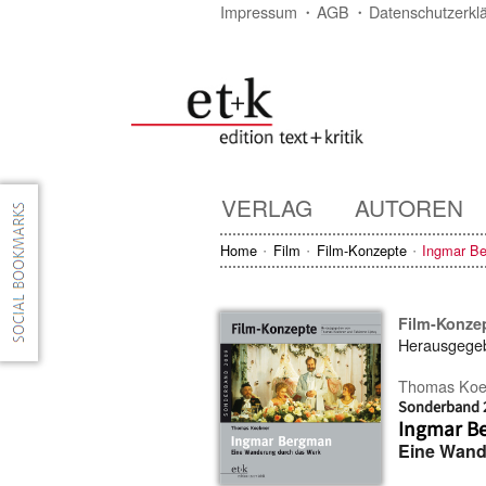
Impressum
AGB
Datenschutzerkl
VERLAG
AUTOREN
Home
Film
Film-Konzepte
Ingmar B
Film-Konze
Herausgege
Thomas Koe
Sonderband 
Ingmar B
Eine Wand