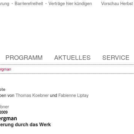
ärung
Barrierefreiheit
Verträge hier kündigen
Vorschau Herbst
PROGRAMM
AKTUELLES
SERVICE
ergman
pte
ben von
Thomas Koebner
und
Fabienne Liptay
bner
2009
ergman
erung durch das Werk