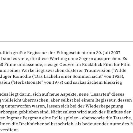
tlich größte Regisseur der Filmgeschichte am 30. Juli 2007
t sind es viele, die diese Wertung ohne Zögern aussprechen. Es
 60 Filme umfassende, riesige Oeuvre im Rückblick Film für Film
rum seiner Werke liegt zwischen düsterer Traumvision ("Wilde
kluger Komödie ("Das Lächeln einer Sommernacht" von 1955),
asien ("Herbstsonate" von 1978) und sarkastischem Ehekrieg
ndes liegt darin, sich auf neue Aspekte, neue "Lesarten" dieses
 vielleicht überraschen, aber selbst bei einem Regisseur, dessen
ung unterworfen waren, lassen sich bei der Wiederbegegnung
rborgen geblieben sind. Nicht zuletzt wird auch der Einfluss der
en Ingmar Bergman eine Rolle spielen - ebenso wie die Tatsache,
 Filmen die Drehbücher selbst schrieb, als bedeutender Autor des 2
verdient.