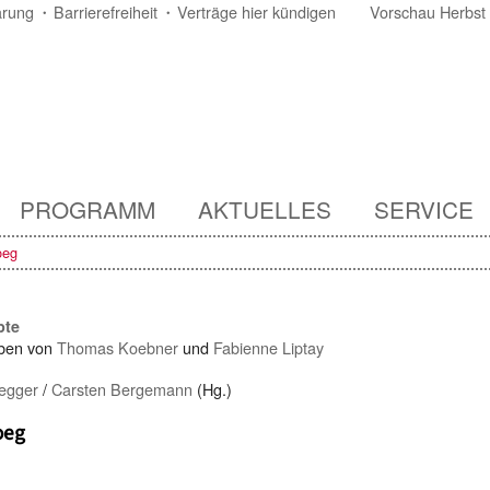
ärung
Barrierefreiheit
Verträge hier kündigen
Vorschau Herbst
PROGRAMM
AKTUELLES
SERVICE
oeg
pte
ben von
Thomas Koebner
und
Fabienne Liptay
legger
/
Carsten Bergemann
(Hg.)
oeg