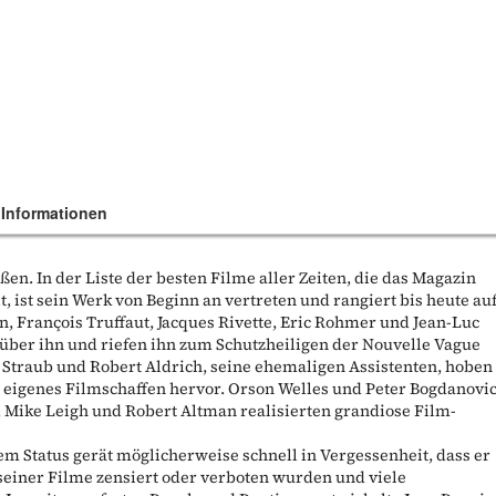
 Informationen
ßen. In der Liste der besten Filme aller Zeiten, die das Magazin
lt, ist sein Werk von Beginn an vertreten und rangiert bis heute au
n, François Truffaut, Jacques Rivette, Eric Rohmer und Jean-Luc
über ihn und riefen ihn zum Schutzheiligen der Nouvelle Vague
e Straub und Robert Aldrich, seine ehemaligen Assistenten, hoben
 eigenes Filmschaffen hervor. Orson Welles und Peter Bogdanovi
, Mike Leigh und Robert Altman realisierten grandiose Film-
em Status gerät möglicherweise schnell in Vergessenheit, dass er
 seiner Filme zensiert oder verboten wurden und viele