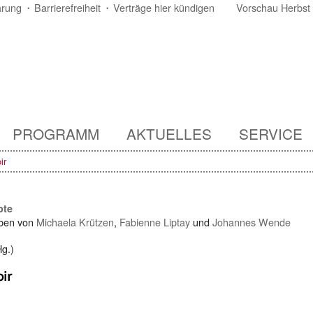
ärung
Barrierefreiheit
Verträge hier kündigen
Vorschau Herbst
PROGRAMM
AKTUELLES
SERVICE
ir
pte
ben von
Michaela Krützen
,
Fabienne Liptay
und
Johannes Wende
g.)
ir