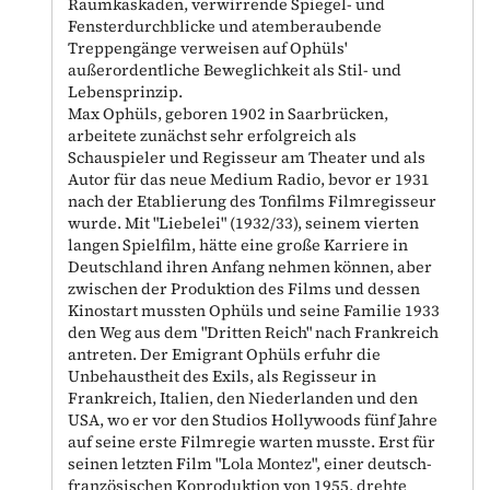
Raumkaskaden, verwirrende Spiegel- und
Fensterdurchblicke und atemberaubende
Treppengänge verweisen auf Ophüls'
außerordentliche Beweglichkeit als Stil- und
Lebensprinzip.
Max Ophüls, geboren 1902 in Saarbrücken,
arbeitete zunächst sehr erfolgreich als
Schauspieler und Regisseur am Theater und als
Autor für das neue Medium Radio, bevor er 1931
nach der Etablierung des Tonfilms Filmregisseur
wurde. Mit "Liebelei" (1932/33), seinem vierten
langen Spielfilm, hätte eine große Karriere in
Deutschland ihren Anfang nehmen können, aber
zwischen der Produktion des Films und dessen
Kinostart mussten Ophüls und seine Familie 1933
den Weg aus dem "Dritten Reich" nach Frankreich
antreten. Der Emigrant Ophüls erfuhr die
Unbehaustheit des Exils, als Regisseur in
Frankreich, Italien, den Niederlanden und den
USA, wo er vor den Studios Hollywoods fünf Jahre
auf seine erste Filmregie warten musste. Erst für
seinen letzten Film "Lola Montez", einer deutsch-
französischen Koproduktion von 1955, drehte