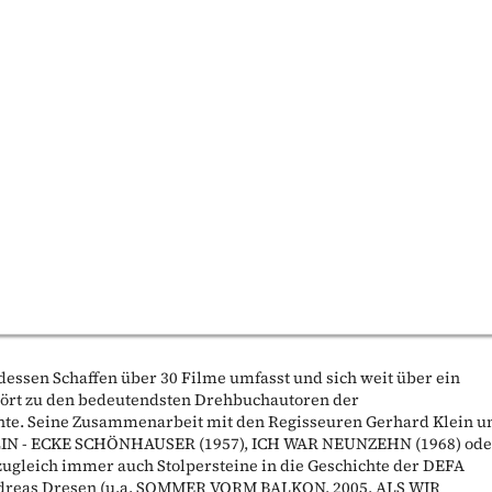
dessen Schaffen über 30 Filme umfasst und sich weit über ein
ehört zu den bedeutendsten Drehbuchautoren der
hte. Seine Zusammenarbeit mit den Regisseuren Gerhard Klein u
RLIN - ECKE SCHÖNHAUSER (1957), ICH WAR NEUNZEHN (1968) ode
zugleich immer auch Stolpersteine in die Geschichte der DEFA
Andreas Dresen (u.a. SOMMER VORM BALKON, 2005, ALS WIR