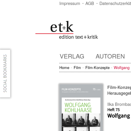
Impressum
AGB
Datenschutzerkl
VERLAG
AUTOREN
Home
Film
Film-Konzepte
Wolfgang
Film-Konze
Herausgege
Ilka Bromba
Heft 75
Wolfgang