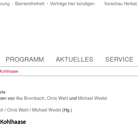
ärung
Barrierefreiheit
Verträge hier kündigen
Vorschau Herbst
PROGRAMM
AKTUELLES
SERVICE
 Kohlhaase
pte
ben von
Ilka Brombach
,
Chris Wahl
und
Michael Wedel
ch
/
Chris Wahl
/
Michael Wedel
(Hg.)
 Kohlhaase