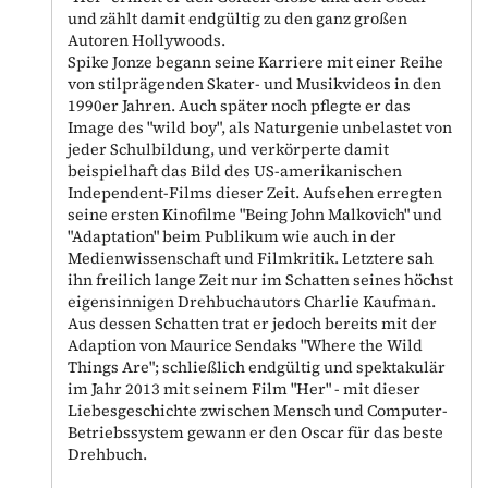
und zählt damit endgültig zu den ganz großen
Autoren Hollywoods.
Spike Jonze begann seine Karriere mit einer Reihe
von stilprägenden Skater- und Musikvideos in den
1990er Jahren. Auch später noch pflegte er das
Image des "wild boy", als Naturgenie unbelastet von
jeder Schulbildung, und verkörperte damit
beispielhaft das Bild des US-amerikanischen
Independent-Films dieser Zeit. Aufsehen erregten
seine ersten Kinofilme "Being John Malkovich" und
"Adaptation" beim Publikum wie auch in der
Medienwissenschaft und Filmkritik. Letztere sah
ihn freilich lange Zeit nur im Schatten seines höchst
eigensinnigen Drehbuchautors Charlie Kaufman.
Aus dessen Schatten trat er jedoch bereits mit der
Adaption von Maurice Sendaks "Where the Wild
Things Are"; schließlich endgültig und spektakulär
im Jahr 2013 mit seinem Film "Her" - mit dieser
Liebesgeschichte zwischen Mensch und Computer-
Betriebssystem gewann er den Oscar für das beste
Drehbuch.