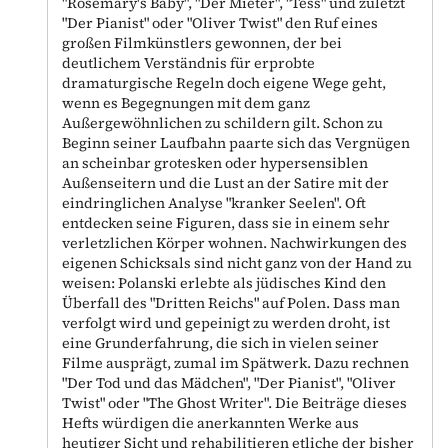
"Rosemary's Baby", "Der Mieter", "Tess" und zuletzt
"Der Pianist" oder "Oliver Twist" den Ruf eines
großen Filmkünstlers gewonnen, der bei
deutlichem Verständnis für erprobte
dramaturgische Regeln doch eigene Wege geht,
wenn es Begegnungen mit dem ganz
Außergewöhnlichen zu schildern gilt. Schon zu
Beginn seiner Laufbahn paarte sich das Vergnügen
an scheinbar grotesken oder hypersensiblen
Außenseitern und die Lust an der Satire mit der
eindringlichen Analyse "kranker Seelen". Oft
entdecken seine Figuren, dass sie in einem sehr
verletzlichen Körper wohnen. Nachwirkungen des
eigenen Schicksals sind nicht ganz von der Hand zu
weisen: Polanski erlebte als jüdisches Kind den
Überfall des "Dritten Reichs" auf Polen. Dass man
verfolgt wird und gepeinigt zu werden droht, ist
eine Grunderfahrung, die sich in vielen seiner
Filme ausprägt, zumal im Spätwerk. Dazu rechnen
"Der Tod und das Mädchen", "Der Pianist", "Oliver
Twist" oder "The Ghost Writer". Die Beiträge dieses
Hefts würdigen die anerkannten Werke aus
heutiger Sicht und rehabilitieren etliche der bisher