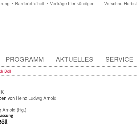
ärung
Barrierefreiheit
Verträge hier kündigen
Vorschau Herbst
PROGRAMM
AKTUELLES
SERVICE
ch Böll
IK
ben von
Heinz Ludwig Arnold
g Arnold
(Hg.)
fassung
Böll