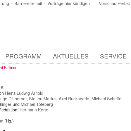
ärung
Barrierefreiheit
Verträge hier kündigen
Vorschau Herbst
PROGRAMM
AKTUELLES
SERVICE
rd Falkner
IK
von
Heinz Ludwig Arnold
ugo Dittberner
,
Steffen Martus
,
Axel Ruckaberle
,
Michael Scheffel
,
kinger
und
Michael Töteberg
 Redaktion:
Hermann Korte
un
(Hg.)