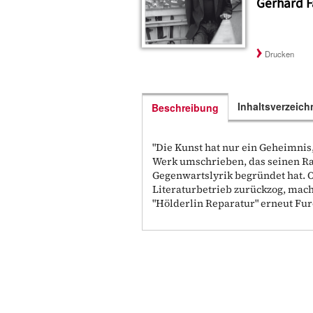
Gerhard F
Drucken
Inhaltsverzeich
Beschreibung
"Die Kunst hat nur ein Geheimnis
Werk umschrieben, das seinen Ra
Gegenwartslyrik begründet hat. 
Literaturbetrieb zurückzog, mac
"Hölderlin Reparatur" erneut Fur