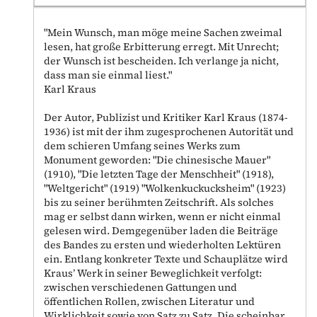
"Mein Wunsch, man möge meine Sachen zweimal
lesen, hat große Erbitterung erregt. Mit Unrecht;
der Wunsch ist bescheiden. Ich verlange ja nicht,
dass man sie einmal liest."
Karl Kraus
Der Autor, Publizist und Kritiker Karl Kraus (1874-
1936) ist mit der ihm zugesprochenen Autorität und
dem schieren Umfang seines Werks zum
Monument geworden: "Die chinesische Mauer"
(1910), "Die letzten Tage der Menschheit" (1918),
"Weltgericht" (1919) "Wolkenkuckucksheim" (1923)
bis zu seiner berühmten Zeitschrift. Als solches
mag er selbst dann wirken, wenn er nicht einmal
gelesen wird. Demgegenüber laden die Beiträge
des Bandes zu ersten und wiederholten Lektüren
ein. Entlang konkreter Texte und Schauplätze wird
Kraus’ Werk in seiner Beweglichkeit verfolgt:
zwischen verschiedenen Gattungen und
öffentlichen Rollen, zwischen Literatur und
Wirklichkeit sowie von Satz zu Satz. Die scheinbar