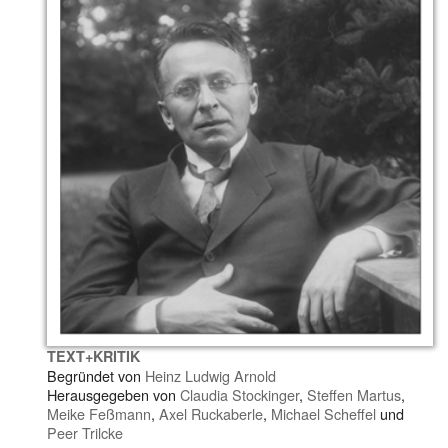
TEXT+KRITIK
Begründet von
Heinz Ludwig Arnold
Herausgegeben von
Claudia Stockinger
,
Steffen Martus
,
Meike Feßmann
,
Axel Ruckaberle
,
Michael Scheffel
und
Peer Trilcke