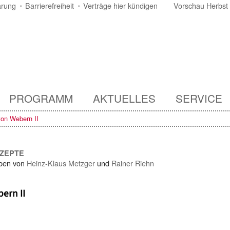
ärung
Barrierefreiheit
Verträge hier kündigen
Vorschau Herbst
PROGRAMM
AKTUELLES
SERVICE
ton Webern II
NZEPTE
ben von
Heinz-Klaus Metzger
und
Rainer Riehn
ern II