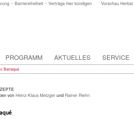
ärung
Barrierefreiheit
Verträge hier kündigen
Vorschau Herbst
PROGRAMM
AKTUELLES
SERVICE
an Barraqué
NZEPTE
ben von
Heinz-Klaus Metzger
und
Rainer Riehn
raqué