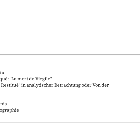
tu
qué: "La mort de Virgile"
 Restitué" in analytischer Betrachtung oder Von der
hnis
iographie