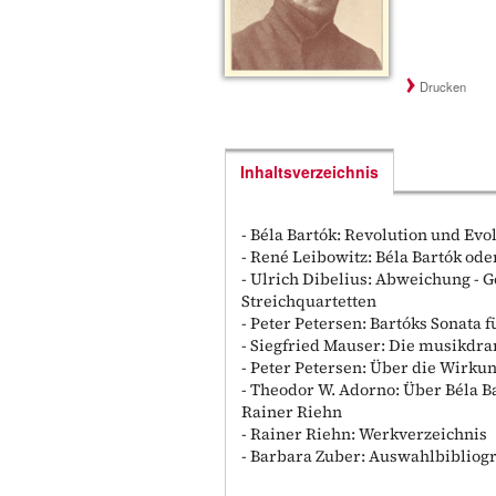
Drucken
Inhaltsverzeichnis
- Béla Bartók: Revolution und Evo
- René Leibowitz: Béla Bartók od
- Ulrich Dibelius: Abweichung -
Streichquartetten
- Peter Petersen: Bartóks Sonata 
- Siegfried Mauser: Die musikdra
- Peter Petersen: Über die Wirku
- Theodor W. Adorno: Über Béla B
Rainer Riehn
- Rainer Riehn: Werkverzeichnis
- Barbara Zuber: Auswahlbibliog