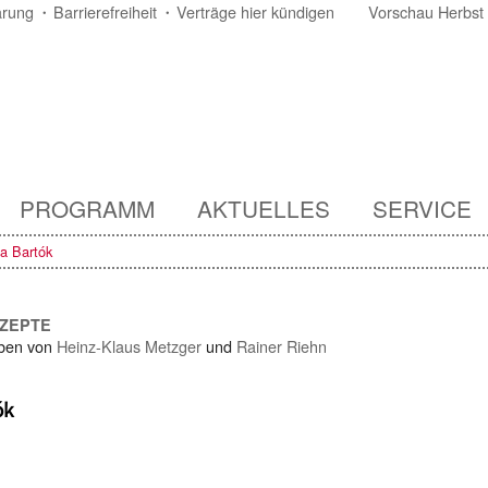
ärung
Barrierefreiheit
Verträge hier kündigen
Vorschau Herbst
PROGRAMM
AKTUELLES
SERVICE
a Bartók
NZEPTE
ben von
Heinz-Klaus Metzger
und
Rainer Riehn
ók