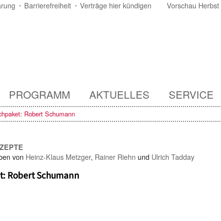
ärung
Barrierefreiheit
Verträge hier kündigen
Vorschau Herbst
PROGRAMM
AKTUELLES
SERVICE
chpaket: Robert Schumann
NZEPTE
ben von
Heinz-Klaus Metzger
,
Rainer Riehn
und
Ulrich Tadday
t: Robert Schumann