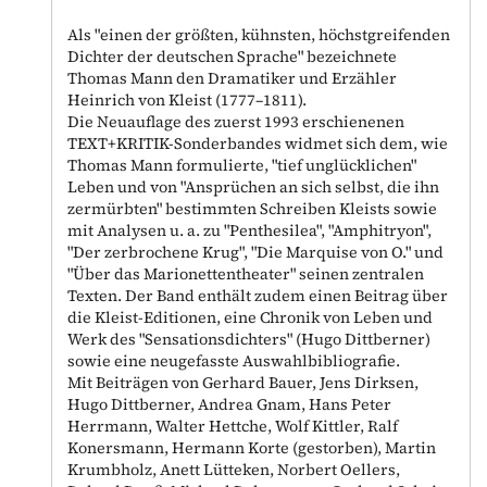
Als "einen der größten, kühnsten, höchstgreifenden
Dichter der deutschen Sprache" bezeichnete
Thomas Mann den Dramatiker und Erzähler
Heinrich von Kleist (1777–1811).
Die Neuauflage des zuerst 1993 erschienenen
TEXT+KRITIK-Sonderbandes widmet sich dem, wie
Thomas Mann formulierte, "tief unglücklichen"
Leben und von "Ansprüchen an sich selbst, die ihn
zermürbten" bestimmten Schreiben Kleists sowie
mit Analysen u. a. zu "Penthesilea", "Amphitryon",
"Der zerbrochene Krug", "Die Marquise von O." und
"Über das Marionettentheater" seinen zentralen
Texten. Der Band enthält zudem einen Beitrag über
die Kleist-Editionen, eine Chronik von Leben und
Werk des "Sensationsdichters" (Hugo Dittberner)
sowie eine neugefasste Auswahlbibliografie.
Mit Beiträgen von Gerhard Bauer, Jens Dirksen,
Hugo Dittberner, Andrea Gnam, Hans Peter
Herrmann, Walter Hettche, Wolf Kittler, Ralf
Konersmann, Hermann Korte (gestorben), Martin
Krumbholz, Anett Lütteken, Norbert Oellers,