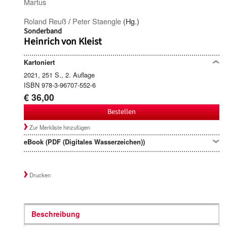
Martus
Roland Reuß
/
Peter Staengle
(Hg.)
Sonderband
Heinrich von Kleist
Kartoniert
2021, 251 S., 2. Auflage
ISBN 978-3-96707-552-6
€ 36,00
Bestellen
Zur Merkliste hinzufügen
eBook (PDF (Digitales Wasserzeichen))
Drucken
Beschreibung