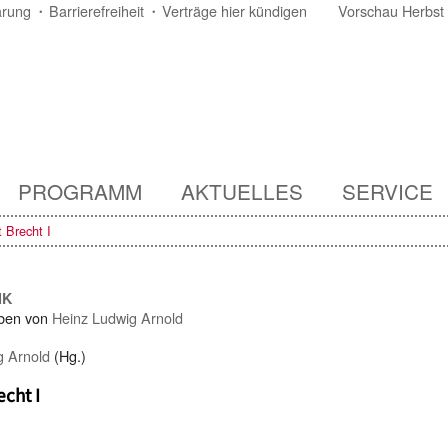
ärung
Barrierefreiheit
Verträge hier kündigen
Vorschau Herbst
PROGRAMM
AKTUELLES
SERVICE
t Brecht I
IK
ben von
Heinz Ludwig Arnold
g Arnold
(Hg.)
echt I