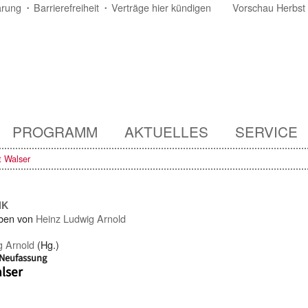
ärung
Barrierefreiheit
Verträge hier kündigen
Vorschau Herbst
PROGRAMM
AKTUELLES
SERVICE
t Walser
IK
ben von
Heinz Ludwig Arnold
g Arnold
(Hg.)
/ Neufassung
lser