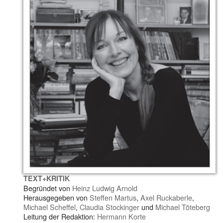
TEXT+KRITIK
Begründet von
Heinz Ludwig Arnold
Herausgegeben von
Steffen Martus
,
Axel Ruckaberle
,
Michael Scheffel
,
Claudia Stockinger
und
Michael Töteberg
Leitung der Redaktion:
Hermann Korte