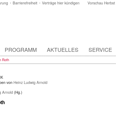
ärung
Barrierefreiheit
Verträge hier kündigen
Vorschau Herbst
PROGRAMM
AKTUELLES
SERVICE
h Roth
IK
ben von
Heinz Ludwig Arnold
g Arnold
(Hg.)
oth