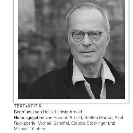
TEXT+KRITIK
Begründet von
Heinz Ludwig Arnold
Herausgegeben von
Hannah Arnold
,
Steffen Martus
,
Axel
Ruckaberle
,
Michael Scheffel
,
Claudia Stockinger
und
Michael Töteberg