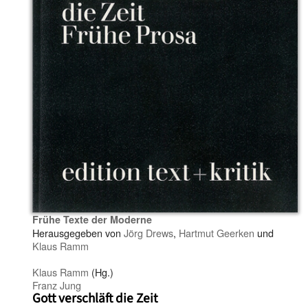
Frühe Texte der Moderne
Herausgegeben von
Jörg Drews
,
Hartmut Geerken
und
Klaus Ramm
Klaus Ramm
(Hg.)
Franz Jung
Gott verschläft die Zeit