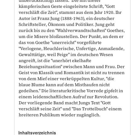
unberücksichtigt lassen." Die mit dieser
kämpferischen Geste eingeleitete Schrift, "Gott
verschläft die Zeit", stammt aus dem Jahr 1920. Ihr
Autor ist Franz Jung (1888-1963), ein deutscher
Schriftsteller, Ökonom und Politiker. Jung geht
zurück bis zu den "Wahlverwandtschaften" Goethes,
um die Misere bloßzustellen. Der Punkt, an dem er
das von Goethe "unerreicht" vorgeführte
"Verlogene, Heuchlerische, Unfertige, Anmaßende,
Gewalttätige, weil Feige" im deutschen Wesen
angreift, ist die "unerhört ekelhafte
Beziehungssituation" zwischen Mann und Frau. Der
Geist von Klassik und Romantik ist nicht zu trennen
von dem Mief einer verkrüppelten Kultur, "die
blaue Blume kann auf dem Misthaufen nicht
gedeihen." Die literaturkritische Vorrede gipfelt in
einem leidenschaftlichen Aufruf zur Revolution.
Der vorliegende Band macht Jungs Text "Gott
verschläft seine Zeit" und "Das Trottelbuch" einem
breiteren Publikum wieder zugänglich.
Inhaltsverzeichnis