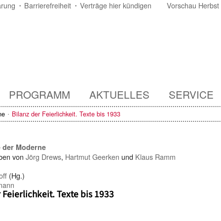
ärung
Barrierefreiheit
Verträge hier kündigen
Vorschau Herbst
PROGRAMM
AKTUELLES
SERVICE
ne
Bilanz der Feierlichkeit. Texte bis 1933
e der Moderne
ben von
Jörg Drews
,
Hartmut Geerken
und
Klaus Ramm
off
(Hg.)
mann
 Feierlichkeit. Texte bis 1933