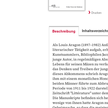
Drucken
Inhaltsverzeich
Beschreibung
Als Louis Aragon (1897–1982) An
literarischer Tätigkeit aufgab, er
Kunstsammlers, Bibliophilen Jacq
junge Autor, in regelmäßigen Abs
Lebens für seinen Mäzen zu verfa
das Denken und Treiben der junge
dieses Abkommens schrieb Aragon 
ihm mit einem monatlichen Hono
beiden Männer führte zum Abbruc
Periode von 1911 bis 1922 darstel
Zeitschrift "Littérature" unter de
Die Manuskripte befinden sich heu
wenige von ihnen hatte Aragon zu 
Geheimsache, so dass die meiste