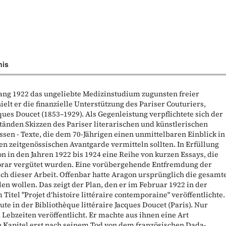
nis
fang 1922 das ungeliebte Medizinstudium zugunsten freier
hielt er die finanzielle Unterstützung des Pariser Couturiers,
ues Doucet (1853–1929). Als Gegenleistung verpflichtete sich der
tänden Skizzen des Pariser literarischen und künstlerischen
ssen - Texte, die dem 70-Jährigen einen unmittelbaren Einblick in
n zeitgenössischen Avantgarde vermitteln sollten. In Erfüllung
in den Jahren 1922 bis 1924 eine Reihe von kurzen Essays, die
rar vergütet wurden. Eine vorübergehende Entfremdung der
h dieser Arbeit. Offenbar hatte Aragon ursprünglich die gesamt
len wollen. Das zeigt der Plan, den er im Februar 1922 in der
m Titel "Projet d‘histoire littéraire contemporaine" veröffentlichte.
te in der Bibliothèque littéraire Jacques Doucet (Paris). Nur
Lebzeiten veröffentlicht. Er machte aus ihnen eine Art
n Kapitel erst nach seinem Tod von dem französischen Dada-